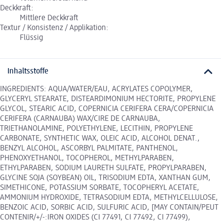
Deckkraft:
Mittlere Deckkraft
Textur / Konsistenz / Applikation:
Flüssig
Inhaltsstoffe
INGREDIENTS: AQUA/WATER/EAU, ACRYLATES COPOLYMER,
GLYCERYL STEARATE, DISTEARDIMONIUM HECTORITE, PROPYLENE
GLYCOL, STEARIC ACID, COPERNICIA CERIFERA CERA/COPERNICIA
CERIFERA (CARNAUBA) WAX/CIRE DE CARNAUBA,
TRIETHANOLAMINE, POLYETHYLENE, LECITHIN, PROPYLENE
CARBONATE, SYNTHETIC WAX, OLEIC ACID, ALCOHOL DENAT.,
BENZYL ALCOHOL, ASCORBYL PALMITATE, PANTHENOL,
PHENOXYETHANOL, TOCOPHEROL, METHYLPARABEN,
ETHYLPARABEN, SODIUM LAURETH SULFATE, PROPYLPARABEN,
GLYCINE SOJA (SOYBEAN) OIL, TRISODIUM EDTA, XANTHAN GUM,
SIMETHICONE, POTASSIUM SORBATE, TOCOPHERYL ACETATE,
AMMONIUM HYDROXIDE, TETRASODIUM EDTA, METHYLCELLULOSE,
BENZOIC ACID, SORBIC ACID, SULFURIC ACID, [MAY CONTAIN/PEUT
CONTENIR/+/-:IRON OXIDES (CI 77491, CI 77492, CI 77499),