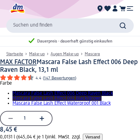
Suchen und finden
Dauerpreis - dauerhaft günstig einkaufen
Startseite
Make-up
Augen Make-up
Mascara
MAX FACTOR
Mascara False Lash Effect 006 Deep
Raven Black, 13,1 ml
4.4
(
147 Bewertungen
)
Farbe
Mascara False Lash Effect 006 Deep Raven Black
Mascara False Lash Effect 002 Black/Brown
Mascara False Lash Effect Waterproof 001 Black
8,45 €
0,0131 l (645,04 € je 1 l)
inkl. MwSt. zzgl.
Versand