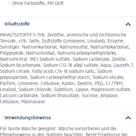
Ohne Farbstoffe, Mit Duft
Inhaltsstoffe
INHALTSSTOFFE 5-15%: Zeolithe, anionische und nichtionische
Tenside; <5%: Seife, Duftstoffe (Limonene, Linalool), Enzyme;
Sonstiges: Natriumkarbonat, Natriumsulfat, Natriumbikarbonat,
Polypeptide, Natriumsilikat, Natriumcarboxymethylstärke,
Natriumcitrat. INCI Sodium sulfate, Sodium carbonate, Zeolite,
Sodium bicarbonate, Sodium C12-18 alkyl sulfate, Aqua, Laureth-7,
Sodium citrate, Fatty acids C16-18 sodium salts, Sodium
polyaspartate, Sodium carboxymethyl starch, Sodium silicate,
Parfum, Limonene, Cellulose, Kaolin, Dextrin, PEG, CI 77891,
Linalool, Sodium chloride, Subtilisin, Lipase, Magnesium sulfate,
Calcium carbonate, Sodium thiosulfate, Sucrose, Amylase,
Cellulase, Mannanase
Verwendungshinweise
Für bunte Wäsche geeignet. Wäsche vorsortieren und die
Pflegehinweise in den Textilien beachten. Beste Ergebnisse bei