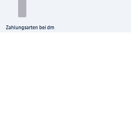
Zahlungsarten bei dm
Bei dm-med können die Zahlungsarten abweichen.
Mit dm verbinden
Jetzt die dm-App herunterladen