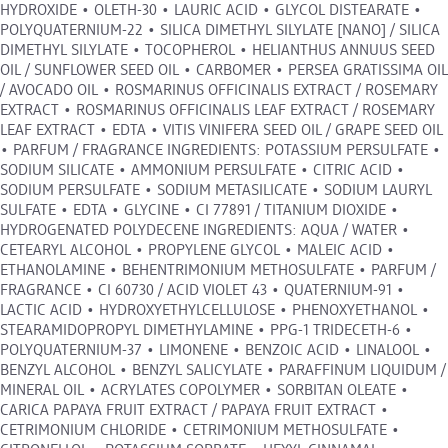
HYDROXIDE • OLETH-30 • LAURIC ACID • GLYCOL DISTEARATE •
POLYQUATERNIUM-22 • SILICA DIMETHYL SILYLATE [NANO] / SILICA
DIMETHYL SILYLATE • TOCOPHEROL • HELIANTHUS ANNUUS SEED
OIL / SUNFLOWER SEED OIL • CARBOMER • PERSEA GRATISSIMA OIL
/ AVOCADO OIL • ROSMARINUS OFFICINALIS EXTRACT / ROSEMARY
EXTRACT • ROSMARINUS OFFICINALIS LEAF EXTRACT / ROSEMARY
LEAF EXTRACT • EDTA • VITIS VINIFERA SEED OIL / GRAPE SEED OIL
• PARFUM / FRAGRANCE INGREDIENTS: POTASSIUM PERSULFATE •
SODIUM SILICATE • AMMONIUM PERSULFATE • CITRIC ACID •
SODIUM PERSULFATE • SODIUM METASILICATE • SODIUM LAURYL
SULFATE • EDTA • GLYCINE • CI 77891 / TITANIUM DIOXIDE •
HYDROGENATED POLYDECENE INGREDIENTS: AQUA / WATER •
CETEARYL ALCOHOL • PROPYLENE GLYCOL • MALEIC ACID •
ETHANOLAMINE • BEHENTRIMONIUM METHOSULFATE • PARFUM /
FRAGRANCE • CI 60730 / ACID VIOLET 43 • QUATERNIUM-91 •
LACTIC ACID • HYDROXYETHYLCELLULOSE • PHENOXYETHANOL •
STEARAMIDOPROPYL DIMETHYLAMINE • PPG-1 TRIDECETH-6 •
POLYQUATERNIUM-37 • LIMONENE • BENZOIC ACID • LINALOOL •
BENZYL ALCOHOL • BENZYL SALICYLATE • PARAFFINUM LIQUIDUM /
MINERAL OIL • ACRYLATES COPOLYMER • SORBITAN OLEATE •
CARICA PAPAYA FRUIT EXTRACT / PAPAYA FRUIT EXTRACT •
CETRIMONIUM CHLORIDE • CETRIMONIUM METHOSULFATE •