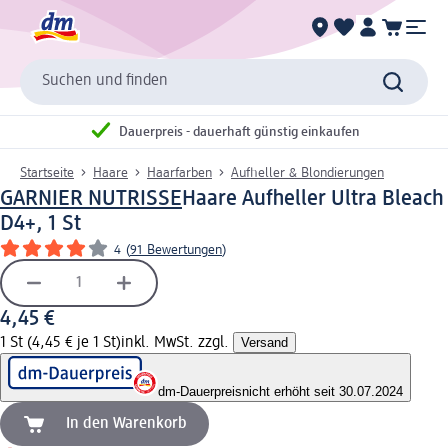
Suchen und finden
Dauerpreis - dauerhaft günstig einkaufen
Startseite
Haare
Haarfarben
Aufheller & Blondierungen
GARNIER NUTRISSE
Haare Aufheller Ultra Bleach
D4+, 1 St
4
(
91 Bewertungen
)
4,45 €
1 St (4,45 € je 1 St)
inkl. MwSt. zzgl.
Versand
dm-Dauerpreis
nicht erhöht seit 30.07.2024
In den Warenkorb