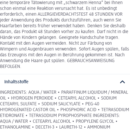
eine temporäre Tätowierung mit „schwarzem Henna“ bei Ihnen
schon einmal eine Reaktion verursacht hat. Es ist unbedingt
erforderlich, einen ALLERGIEVERDACHTSTEST 48 STUNDEN VOR
jeder Anwendung des Produkts durchzuführen, auch wenn Sie
Haarfarben bereits früher verwendet haben. Denken Sie deshalb
daran, das Produkt 48 Stunden vorher zu kaufen. Darf nicht in die
Hände von Kindern gelangen. Geeignete Handschuhe tragen.
Kontakt mit den Augen vermeiden. Nicht zur Färbung von
Wimpern und Augenbrauen verwenden. Sofort Augen spülen, falls
das Erzeugnis mit den Augen in Berührung gekommen ist. Nach
Anwendung die Haare gut spülen. GEBRAUCHSANWEISUNG
BEFOLGEN.
Inhaltsstoffe
INGREDIENTS: AQUA / WATER • PARAFFINUM LIQUIDUM / MINERAL
OIL • HYDROGEN PEROXIDE • CETEARYL ALCOHOL • SODIUM
CETEARYL SULFATE • SODIUM SALICYLATE • PEG-40
HYDROGENATED CASTOR OIL • PHOSPHORIC ACID • TETRASODIUM
ETIDRONATE • TETRASODIUM PYROPHOSPHATE INGREDIENTS:
AQUA / WATER • CETEARYL ALCOHOL • PROPYLENE GLYCOL •
ETHANOLAMINE • DECETH-3 • LAURETH-12 • AMMONIUM