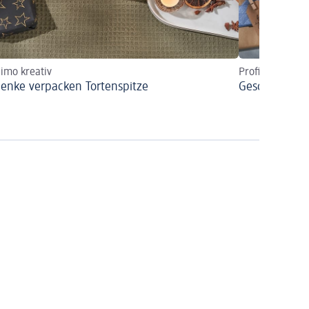
simo kreativ
Profissimo krea
enke verpacken Tortenspitze
Geschenke mi