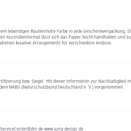
nem lebendigen Rautenmotiv Farbe in jede Geschenkverpackung. Dur
hen Kurzrollenformat lässt sich das Papier leicht handhaben und 
mdrehen kreative Arrangements für verschiedene Anlässe.
rtifizierung bzw. Siegel. Mit dieser Information zur Nachhaltigkei
t dem NABU (Naturschutzbund Deutschland e. V.) vorgenommen.
 ServiceCenter@dm.de www.jung-design.de