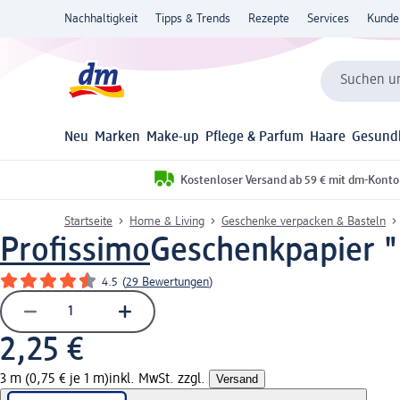
Nachhaltigkeit
Tipps & Trends
Rezepte
Services
Kunde
Suchen un
Neu
Marken
Make-up
Pflege & Parfum
Haare
Gesund
Kostenloser Versand ab 59 € mit dm-Konto
Startseite
Home & Living
Geschenke verpacken & Basteln
Profissimo
Geschenkpapier "
4.5
(
29 Bewertungen
)
2,25 €
3 m (0,75 € je 1 m)
inkl. MwSt. zzgl.
Versand