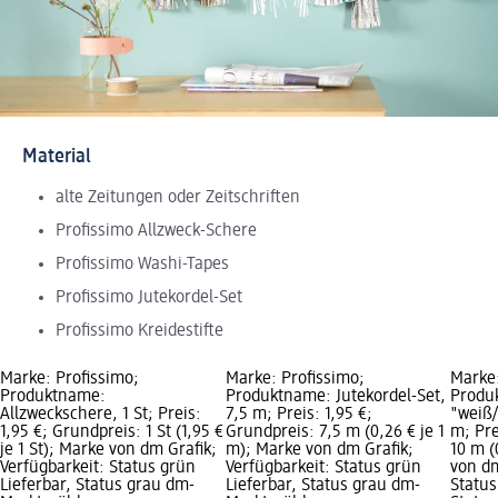
Material
alte Zeitungen oder Zeitschriften
Profissimo Allzweck-Schere
Profissimo Washi-Tapes
Profissimo Jutekordel-Set
Profissimo Kreidestifte
Marke: Profissimo;
Marke: Profissimo;
Marke:
Produktname:
Produktname: Jutekordel-Set,
Produ
Allzweckschere, 1 St; Preis:
7,5 m; Preis: 1,95 €;
"weiß/
1,95 €; Grundpreis: 1 St (1,95 €
Grundpreis: 7,5 m (0,26 € je 1
m; Pre
je 1 St); Marke von dm Grafik;
m); Marke von dm Grafik;
10 m (
Verfügbarkeit: Status grün
Verfügbarkeit: Status grün
von dm
Lieferbar, Status grau dm-
Lieferbar, Status grau dm-
Status