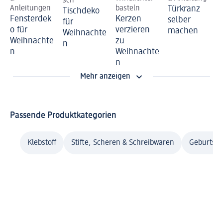
sch
Anleitungen
basteln
Türkranz
Tischdeko
Fensterdek
Kerzen
selber
für
o für
verzieren
machen
Weihnachte
Weihnachte
zu
n
n
Weihnachte
n
Mehr anzeigen
Passende Produktkategorien
Klebstoff
Stifte, Scheren & Schreibwaren
Geburtsta