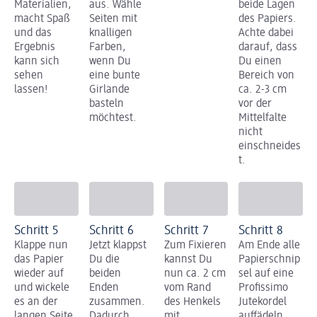
Materialien,
aus. Wähle
beide Lagen
macht Spaß
Seiten mit
des Papiers.
und das
knalligen
Achte dabei
Ergebnis
Farben,
darauf, dass
kann sich
wenn Du
Du einen
sehen
eine bunte
Bereich von
lassen!
Girlande
ca. 2-3 cm
basteln
vor der
möchtest.
Mittelfalte
nicht
einschneides
t.
Schritt 5
Schritt 6
Schritt 7
Schritt 8
Klappe nun
Jetzt klappst
Zum Fixieren
Am Ende alle
das Papier
Du die
kannst Du
Papierschnip
wieder auf
beiden
nun ca. 2 cm
sel auf eine
und wickele
Enden
vom Rand
Profissimo
es an der
zusammen.
des Henkels
Jutekordel
langen Seite
Dadurch
mit
auffädeln