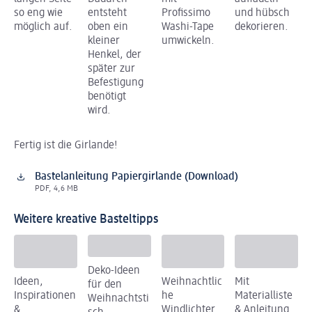
so eng wie
entsteht
Profissimo
und hübsch
möglich auf.
oben ein
Washi-Tape
dekorieren.
kleiner
umwickeln.
Henkel, der
später zur
Befestigung
benötigt
wird.
Fertig ist die Girlande!
Bastelanleitung Papiergirlande (Download)
PDF, 4,6 MB
Weitere kreative Basteltipps
Deko-Ideen
Ideen,
Weihnachtlic
Mit
für den
Inspirationen
he
Materialliste
Weihnachtsti
&
Windlichter
& Anleitung