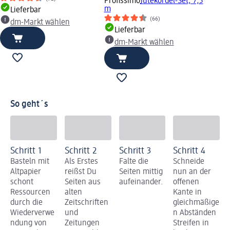
Profissimo
Jutekordel-Set, 7,5
m
Lieferbar
(66)
dm-Markt wählen
Lieferbar
dm-Markt wählen
So geht´s
Schritt 1
Schritt 2
Schritt 3
Schritt 4
Basteln mit
Als Erstes
Falte die
Schneide
Altpapier
reißst Du
Seiten mittig
nun an der
schont
Seiten aus
aufeinander.
offenen
Ressourcen
alten
Kante in
durch die
Zeitschriften
gleichmäßige
Wiederverwe
und
n Abständen
ndung von
Zeitungen
Streifen in