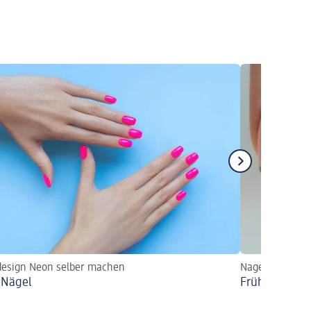
design Neon selber machen
Nageldesigns 
 Nägel
Frühlingsnäg