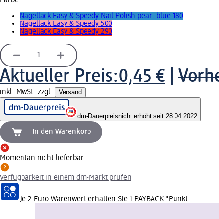
Farbe
Nagellack Easy & Speedy Nail Polish pearl-blue 180
Nagellack Easy & Speedy 500
Nagellack Easy & Speedy 290
Aktueller Preis:
0,45 €
|
Vorhe
inkl. MwSt. zzgl.
Versand
dm-Dauerpreis
nicht erhöht seit 28.04.2022
In den Warenkorb
Momentan nicht lieferbar
Verfügbarkeit in einem dm-Markt prüfen
Je 2 Euro Warenwert erhalten Sie 1 PAYBACK °Punkt