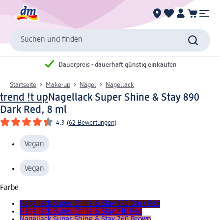
Suchen und finden
Dauerpreis - dauerhaft günstig einkaufen
Startseite
Make-up
Nägel
Nagellack
trend !t up
Nagellack Super Shine & Stay 890
Dark Red, 8 ml
4.3
(
62 Bewertungen
)
Vegan
Vegan
Farbe
Nagellack Super Shine & Stay 890 Dark Red
Nagellack Super Shine & Stay 910 Red
Nagellack Super Shine & Stay 760 Brown