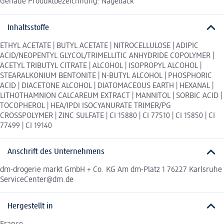
Genaue Produktbezeichnung: Nagellack
Inhaltsstoffe
ETHYL ACETATE | BUTYL ACETATE | NITROCELLULOSE | ADIPIC
ACID/NEOPENTYL GLYCOL/TRIMELLITIC ANHYDRIDE COPOLYMER |
ACETYL TRIBUTYL CITRATE | ALCOHOL | ISOPROPYL ALCOHOL |
STEARALKONIUM BENTONITE | N-BUTYL ALCOHOL | PHOSPHORIC
ACID | DIACETONE ALCOHOL | DIATOMACEOUS EARTH | HEXANAL |
LITHOTHAMNION CALCAREUM EXTRACT | MANNITOL | SORBIC ACID |
TOCOPHEROL | HEA/IPDI ISOCYANURATE TRIMER/PG
CROSSPOLYMER | ZINC SULFATE | CI 15880 | CI 77510 | CI 15850 | CI
77499 | CI 19140
Anschrift des Unternehmens
dm-drogerie markt GmbH + Co. KG Am dm-Platz 1 76227 Karlsruhe
ServiceCenter@dm.de
Hergestellt in