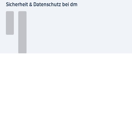
Sicherheit & Datenschutz bei dm
Zahlungsarten bei dm
Bei dm-med können die Zahlungsarten abweichen.
Mit dm verbinden