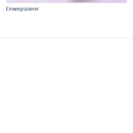
Einwegrasierer
Ti
Sc