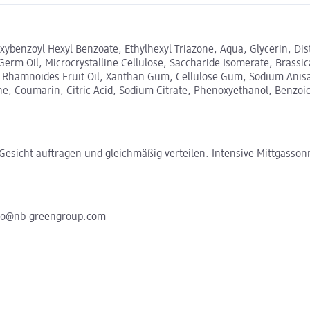
xybenzoyl Hexyl Benzoate, Ethylhexyl Triazone, Aqua, Glycerin, Dis
Germ Oil, Microcrystalline Cellulose, Saccharide Isomerate, Brassi
hae Rhamnoides Fruit Oil, Xanthan Gum, Cellulose Gum, Sodium Anis
ne, Coumarin, Citric Acid, Sodium Citrate, Phenoxyethanol, Benzoic
esicht auftragen und gleichmäßig verteilen. Intensive Mittgasso
nfo@nb-greengroup.com