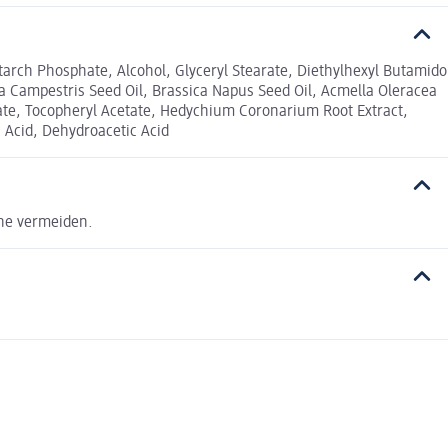
tarch Phosphate, Alcohol, Glyceryl Stearate, Diethylhexyl Butamido
ca Campestris Seed Oil, Brassica Napus Seed Oil, Acmella Oleracea
ate, Tocopheryl Acetate, Hedychium Coronarium Root Extract,
 Acid, Dehydroacetic Acid
nne vermeiden.