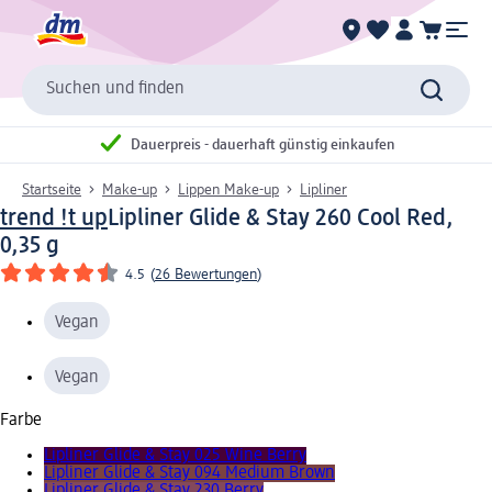
Suchen und finden
Dauerpreis - dauerhaft günstig einkaufen
Startseite
Make-up
Lippen Make-up
Lipliner
trend !t up
Lipliner Glide & Stay 260 Cool Red,
0,35 g
4.5
(
26 Bewertungen
)
Vegan
Vegan
Farbe
Lipliner Glide & Stay 025 Wine Berry
Lipliner Glide & Stay 094 Medium Brown
Lipliner Glide & Stay 230 Berry