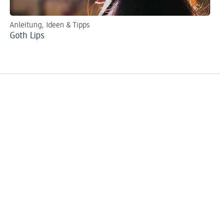
Anleitung, Ideen & Tipps
Per
Goth Lips
Ro