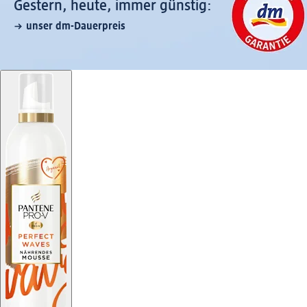
Gestern, heute, immer günstig:
unser dm-Dauerpreis