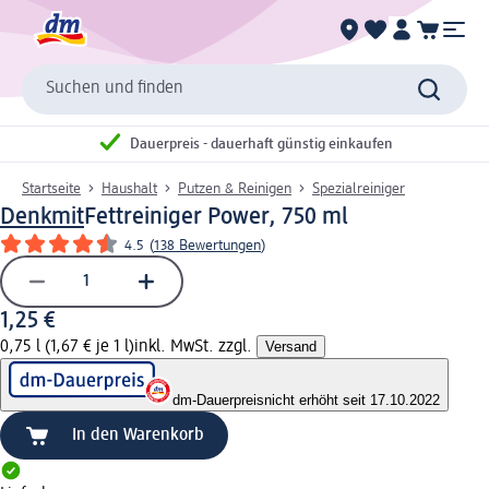
Suchen und finden
Dauerpreis - dauerhaft günstig einkaufen
Startseite
Haushalt
Putzen & Reinigen
Spezialreiniger
Denkmit
Fettreiniger Power, 750 ml
4.5
(
138 Bewertungen
)
1,25 €
0,75 l (1,67 € je 1 l)
inkl. MwSt. zzgl.
Versand
dm-Dauerpreis
nicht erhöht seit 17.10.2022
In den Warenkorb