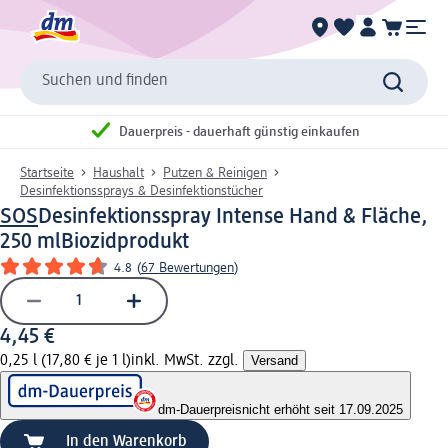
Suchen und finden
Dauerpreis - dauerhaft günstig einkaufen
Startseite
Haushalt
Putzen & Reinigen
Desinfektionssprays & Desinfektionstücher
SOS
Desinfektionsspray Intense Hand & Fläche,
250 ml
Biozidprodukt
4.8
(
67 Bewertungen
)
4,45 €
0,25 l (17,80 € je 1 l)
inkl. MwSt. zzgl.
Versand
dm-Dauerpreis
nicht erhöht seit 17.09.2025
In den Warenkorb