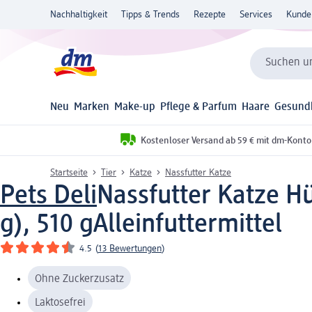
Nachhaltigkeit
Tipps & Trends
Rezepte
Services
Kunde
Suchen un
Neu
Marken
Make-up
Pflege & Parfum
Haare
Gesund
Kostenloser Versand ab 59 € mit dm-Konto
Startseite
Tier
Katze
Nassfutter Katze
Pets Deli
Nassfutter Katze Hü
g), 510 g
Alleinfuttermittel
4.5
(
13 Bewertungen
)
Ohne Zuckerzusatz
Laktosefrei