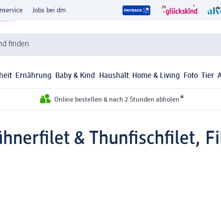
nservice
Jobs bei dm
d finden
heit
Ernährung
Baby & Kind
Haushalt
Home & Living
Foto
Tier
*
Online bestellen & nach 2 Stunden abholen
hnerfilet & Thunfischfilet, F