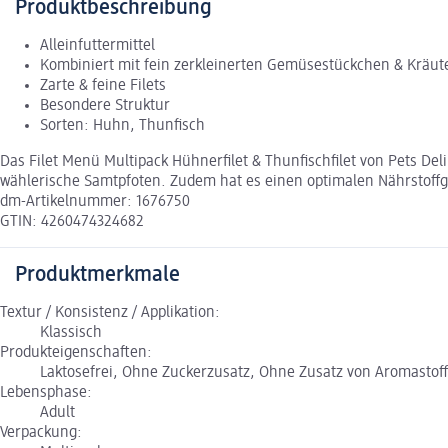
Produktbeschreibung
Alleinfuttermittel
Kombiniert mit fein zerkleinerten Gemüsestückchen & Kräut
Zarte & feine Filets
Besondere Struktur
Sorten: Huhn, Thunfisch
Das Filet Menü Multipack Hühnerfilet & Thunfischfilet von Pets Del
wählerische Samtpfoten. Zudem hat es einen optimalen Nährstoff
dm-Artikelnummer: 1676750
GTIN: 4260474324682
Produktmerkmale
Textur / Konsistenz / Applikation:
Klassisch
Produkteigenschaften:
Laktosefrei, Ohne Zuckerzusatz, Ohne Zusatz von Aromastof
Lebensphase:
Adult
Verpackung: