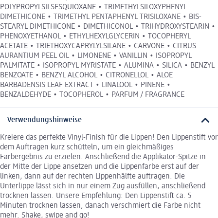
POLYPROPYLSILSESQUIOXANE • TRIMETHYLSILOXYPHENYL
DIMETHICONE • TRIMETHYL PENTAPHENYL TRISILOXANE • BIS-
STEARYL DIMETHICONE • DIMETHICONOL • TRIHYDROXYSTEARIN •
PHENOXYETHANOL • ETHYLHEXYLGLYCERIN • TOCOPHERYL
ACETATE • TRIETHOXYCAPRYLYLSILANE • CARVONE • CITRUS
AURANTIUM PEEL OIL • LIMONENE • VANILLIN • ISOPROPYL
PALMITATE • ISOPROPYL MYRISTATE • ALUMINA • SILICA • BENZYL
BENZOATE • BENZYL ALCOHOL • CITRONELLOL • ALOE
BARBADENSIS LEAF EXTRACT • LINALOOL • PINENE •
BENZALDEHYDE • TOCOPHEROL • PARFUM / FRAGRANCE
Verwendungshinweise
Kreiere das perfekte Vinyl-Finish für die Lippen! Den Lippenstift vor
dem Auftragen kurz schütteln, um ein gleichmäßiges
Farbergebnis zu erzielen. Anschließend die Applikator-Spitze in
der Mitte der Lippe ansetzen und die Lippenfarbe erst auf der
linken, dann auf der rechten Lippenhälfte auftragen. Die
Unterlippe lässt sich in nur einem Zug ausfüllen, anschließend
trocknen lassen. Unsere Empfehlung: Den Lippenstift ca. 5
Minuten trocknen lassen, danach verschmiert die Farbe nicht
mehr. Shake, swipe and go!