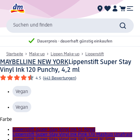
Suchen und finden
Dauerpreis - dauerhaft günstig einkaufen
Startseite
Make-up
Lippen Make-up
Lippenstift
MAYBELLINE NEW YORK
Lippenstift Super Stay
Vinyl Ink 120 Punchy, 4,2 ml
4.5
(
443 Bewertungen
)
Vegan
Vegan
Farbe
Lippenstift Super Stay Vinyl Ink 55 Royal
Lippenstift Super Stay Vinyl Ink Pink 170 Mashup Unafraid
Lippenstift Super Stay Vinyl Ink 190 Sweet N' Sour