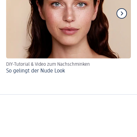
DIY-Tutorial & Video zum Nachschminken
St
So gelingt der Nude Look
He