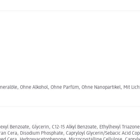
eralöle, Ohne Alkohol, Ohne Parfüm, Ohne Nanopartikel, Mit Lichts
xyl Benzoate, Glycerin, C12-15 Alkyl Benzoate, Ethylhexyl Triazone,
ran Cera, Disodium Phosphate, Capryloyl Glycerin/Sebacic Acid Cop
ed Cera, Hydroxyacetophenone, Microcrystalline Cellulose, Capryl