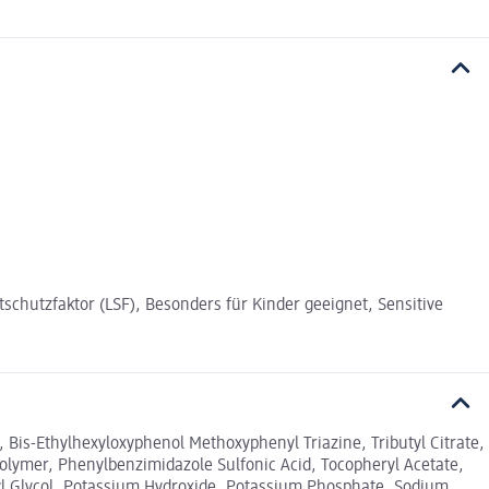
chutzfaktor (LSF), Besonders für Kinder geeignet, Sensitive
 Bis-Ethylhexyloxyphenol Methoxyphenyl Triazine, Tributyl Citrate,
olymer, Phenylbenzimidazole Sulfonic Acid, Tocopheryl Acetate,
yl Glycol, Potassium Hydroxide, Potassium Phosphate, Sodium