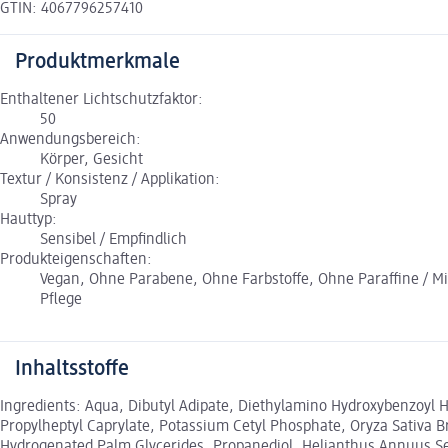
GTIN: 4067796257410
Produktmerkmale
Enthaltener Lichtschutzfaktor:
50
Anwendungsbereich:
Körper, Gesicht
Textur / Konsistenz / Applikation:
Spray
Hauttyp:
Sensibel / Empfindlich
Produkteigenschaften:
Vegan, Ohne Parabene, Ohne Farbstoffe, Ohne Paraffine / Min
Pflege
Inhaltsstoffe
Ingredients: Aqua, Dibutyl Adipate, Diethylamino Hydroxybenzoyl He
Propylheptyl Caprylate, Potassium Cetyl Phosphate, Oryza Sativa B
Hydrogenated Palm Glycerides, Propanediol, Helianthus Annuus Se