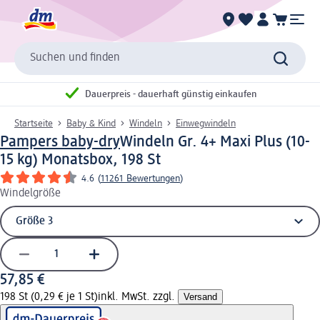
Suchen und finden
Dauerpreis - dauerhaft günstig einkaufen
Startseite
Baby & Kind
Windeln
Einwegwindeln
Pampers baby-dry
Windeln Gr. 4+ Maxi Plus (10-
15 kg) Monatsbox, 198 St
4.6
(
11261 Bewertungen
)
Windelgröße
57,85 €
198 St (0,29 € je 1 St)
inkl. MwSt. zzgl.
Versand