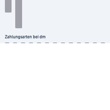
Zahlungsarten bei dm
Bei dm-med können die Zahlungsarten abweichen.
Mit dm verbinden
Jetzt die dm-App herunterladen