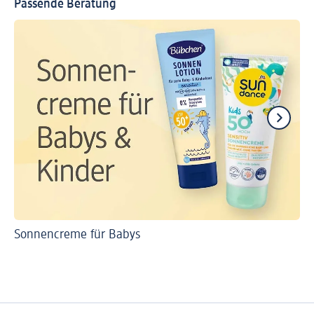
Passende Beratung
Sonnencreme für Babys
So
Li