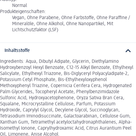
Normal
Produkteigenschaften:
Vegan, Ohne Parabene, Ohne Farbstoffe, Ohne Paraffine /
Mineralöle, Ohne Alkohol, Ohne Nanopartikel, Mit
Lichtschutzfaktor (LSF)
Inhaltsstoffe
Ingredients: Aqua, Dibutyl Adipate, Glycerin, Diethylamino
Hydroxybenzoyl Hexyl Benzoate, C12-15 Alkyl Benzoate, Ethylhexyl
Salicylate, Ethylhexyl Triazone, Bis-Diglyceryl Polyacyladipate-2,
Potassium Cetyl Phosphate, Bis-Ethylhexyloxyphenol
Methoxyphenyl Triazine, Copernicia Cerifera Cera, Hydrogenated
Palm Glycerides, Tocopheryl Acetate, Phenylbenzimidazole
Sulfonic Acid, Hydroxyacetophenone, Oryza Sativa Bran Cera,
Squalane, Microcrystalline Cellulose, Parfum, Potassium
Hydroxide, Caprylyl Glycol, Decylene Glycol, Succinoglycan,
Tetrasodium Iminodisuccinate, Galactoarabinan, Cellulose Gum,
Xanthan Gum, Tetramethyl acetyloctahydronaphthalenes, Alpha-
Isomethyl Ionone, Caprylhydroxamic Acid, Citrus Aurantium Peel
Oil, Limonene, Anise Alcohol.