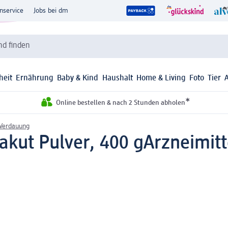
nservice
Jobs bei dm
d finden
heit
Ernährung
Baby & Kind
Haushalt
Home & Living
Foto
Tier
*
Online bestellen & nach 2 Stunden abholen
Verdauung
 akut Pulver, 400 g
Arzneimitt