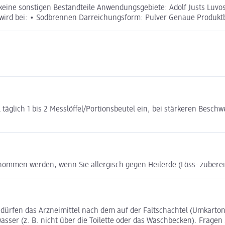
• keine sonstigen Bestandteile Anwendungsgebiete: Adolf Justs Luvo
 wird bei: • Sodbrennen Darreichungsform: Pulver Genaue Produkt
lich 1 bis 2 Messlöffel/Portionsbeutel ein, bei stärkeren Beschw
enommen werden, wenn Sie allergisch gegen Heilerde (Löss- zubere
e dürfen das Arzneimittel nach dem auf der Faltschachtel (Umkart
ser (z. B. nicht über die Toilette oder das Waschbecken). Fragen S