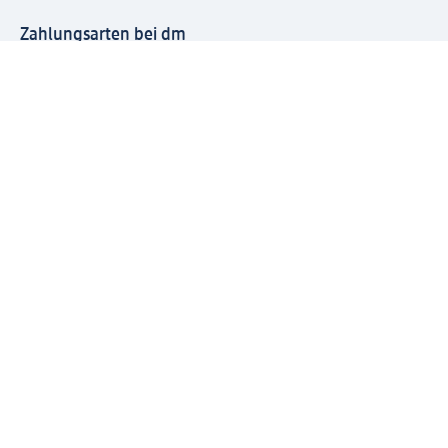
Zahlungsarten bei dm
Bei dm-med können die Zahlungsarten abweichen.
Mit dm verbinden
Jetzt die dm-App herunterladen
Impressum dm
Datenschutz dm