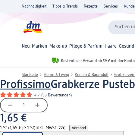
Nachhaltigkeit
Tipps & Trends
Rezepte
Services
Kunde
Suchen un
Neu
Marken
Make-up
Pflege & Parfum
Haare
Gesund
Kostenloser Versand ab 59 € mit dm-Konto
Startseite
Home & Living
Kerzen & Raumduft
Grabkerzen 
Profissimo
Grabkerze Pusteb
4.7
(
58 Bewertungen
)
1,65 €
1 St (1,65 € je 1 St)
inkl. MwSt. zzgl.
Versand