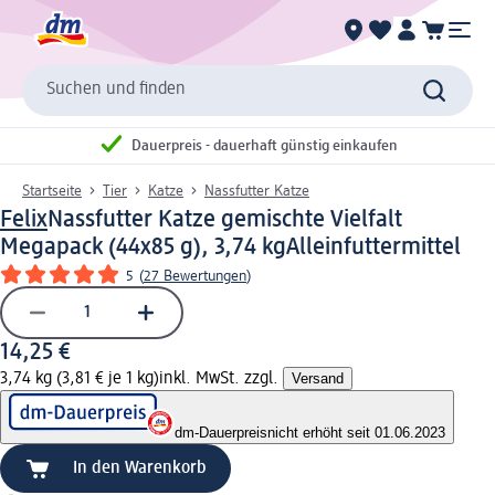
Suchen und finden
Dauerpreis - dauerhaft günstig einkaufen
Startseite
Tier
Katze
Nassfutter Katze
Felix
Nassfutter Katze gemischte Vielfalt
Megapack (44x85 g), 3,74 kg
Alleinfuttermittel
5
(
27 Bewertungen
)
14,25 €
3,74 kg (3,81 € je 1 kg)
inkl. MwSt. zzgl.
Versand
dm-Dauerpreis
nicht erhöht seit 01.06.2023
In den Warenkorb