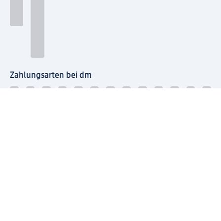
Zahlungsarten bei dm
Bei dm-med können die Zahlungsarten abweichen.
Mit dm verbinden
Jetzt die dm-App herunterladen