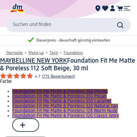
Suchen und finden
Dauerpreis - dauerhaft günstig einkaufen
Startseite
Make-up
Teint
Foundation
MAYBELLINE NEW YORK
Foundation Fit Me Matte
& Poreless 112 Soft Beige, 30 ml
4.7
(
775 Bewertungen
)
Farbe
Foundation Fit Me Matte & Poreless 360 Mocha
Foundation Fit Me Matte & Poreless 355 Pecan
Foundation Fit Me Matte & Poreless 350 Caramel
Foundation Fit Me Matte & Poreless 320 Natural Tan
Foundation Fit Me Matte & Poreless 128 Warm Nude
Foundation Fit Me Matte & Poreless 120 Classic Ivory