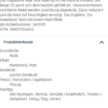
Das Maybelline New York Make-up Fit Me Matte & Poreless Soft
Beige 112 passt sich dem Hautton perfekt an. Hautunreinheiten
und kleine Makel werden zuverlässig abgedeckt, Glanz reduziert
und die Haut mit Feuchtigkeit versorgt. Das Ergebnis: Ein
makelloser Teint mit einem Matt-Effekt.
dm-Artikelnummer: 1693370
GTIN: 3600531544652
Produktmerkmale
Grundfarbe:
Nude
Effekt:
Mattierend, Matt
Deckkraft:
Leichte Deckkraft
Textur / Konsistenz / Applikation:
Flüssig
Hauttyp:
Alle Hauttypen, Normal, Sensibel / Empfindlich, Trocken /
Dehydriert, Fettig / Ölig, Unrein