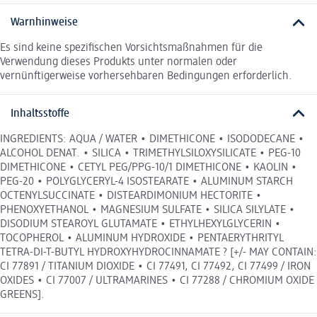
Warnhinweise
Es sind keine spezifischen Vorsichtsmaßnahmen für die
Verwendung dieses Produkts unter normalen oder
vernünftigerweise vorhersehbaren Bedingungen erforderlich.
Inhaltsstoffe
INGREDIENTS: AQUA / WATER • DIMETHICONE • ISODODECANE •
ALCOHOL DENAT. • SILICA • TRIMETHYLSILOXYSILICATE • PEG-10
DIMETHICONE • CETYL PEG/PPG-10/1 DIMETHICONE • KAOLIN •
PEG-20 • POLYGLYCERYL-4 ISOSTEARATE • ALUMINUM STARCH
OCTENYLSUCCINATE • DISTEARDIMONIUM HECTORITE •
PHENOXYETHANOL • MAGNESIUM SULFATE • SILICA SILYLATE •
DISODIUM STEAROYL GLUTAMATE • ETHYLHEXYLGLYCERIN •
TOCOPHEROL • ALUMINUM HYDROXIDE • PENTAERYTHRITYL
TETRA-DI-T-BUTYL HYDROXYHYDROCINNAMATE ? [+/- MAY CONTAIN:
CI 77891 / TITANIUM DIOXIDE • CI 77491, CI 77492, CI 77499 / IRON
OXIDES • CI 77007 / ULTRAMARINES • CI 77288 / CHROMIUM OXIDE
GREENS].