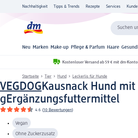
Nachhaltigkeit
Tipps & Trends
Rezepte
Services
Kunde
Suchen un
Neu
Marken
Make-up
Pflege & Parfum
Haare
Gesund
Kostenloser Versand ab 59 € mit dm-Konto
Startseite
Tier
Hund
Leckerlis für Hunde
VEGDOG
Kausnack Hund mit L
g
Ergänzungsfuttermittel
4.6
(
10 Bewertungen
)
Vegan
Ohne Zuckerzusatz