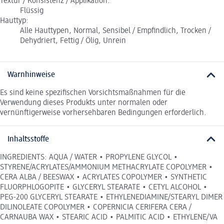
Textur / Konsistenz / Applikation:
Flüssig
Hauttyp:
Alle Hauttypen, Normal, Sensibel / Empfindlich, Trocken /
Dehydriert, Fettig / Ölig, Unrein
Warnhinweise
Es sind keine spezifischen Vorsichtsmaßnahmen für die
Verwendung dieses Produkts unter normalen oder
vernünftigerweise vorhersehbaren Bedingungen erforderlich.
Inhaltsstoffe
INGREDIENTS: AQUA / WATER • PROPYLENE GLYCOL •
STYRENE/ACRYLATES/AMMONIUM METHACRYLATE COPOLYMER •
CERA ALBA / BEESWAX • ACRYLATES COPOLYMER • SYNTHETIC
FLUORPHLOGOPITE • GLYCERYL STEARATE • CETYL ALCOHOL •
PEG-200 GLYCERYL STEARATE • ETHYLENEDIAMINE/STEARYL DIMER
DILINOLEATE COPOLYMER • COPERNICIA CERIFERA CERA /
CARNAUBA WAX • STEARIC ACID • PALMITIC ACID • ETHYLENE/VA