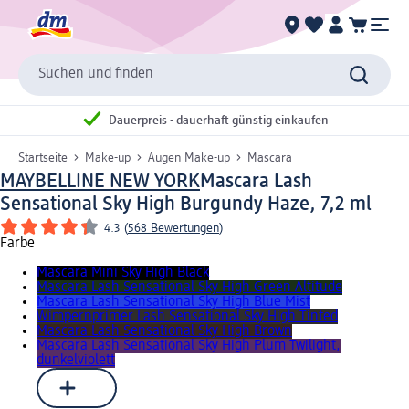
Suchen und finden
Dauerpreis - dauerhaft günstig einkaufen
Startseite
Make-up
Augen Make-up
Mascara
MAYBELLINE NEW YORK
Mascara Lash
Sensational Sky High Burgundy Haze, 7,2 ml
4.3
(
568 Bewertungen
)
Farbe
Mascara Mini Sky High Black
Mascara Lash Sensational Sky High Green Altitude
Mascara Lash Sensational Sky High Blue Mist
Wimpernprimer Lash Sensational Sky High Tinted
Mascara Lash Sensational Sky High Brown
Mascara Lash Sensational Sky High Plum Twilight,
dunkelviolett