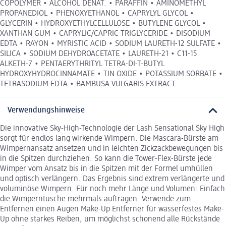
COPOLYMER • ALCOHOL DENAT. • PARAFFIN • AMINOMETHYL
PROPANEDIOL • PHENOXYETHANOL • CAPRYLYL GLYCOL •
GLYCERIN • HYDROXYETHYLCELLULOSE • BUTYLENE GLYCOL •
XANTHAN GUM • CAPRYLIC/CAPRIC TRIGLYCERIDE • DISODIUM
EDTA • RAYON • MYRISTIC ACID • SODIUM LAURETH-12 SULFATE •
SILICA • SODIUM DEHYDROACETATE • LAURETH-21 • C11-15
ALKETH-7 • PENTAERYTHRITYL TETRA-DI-T-BUTYL
HYDROXYHYDROCINNAMATE • TIN OXIDE • POTASSIUM SORBATE •
TETRASODIUM EDTA • BAMBUSA VULGARIS EXTRACT
Verwendungshinweise
Die innovative Sky-High-Technologie der Lash Sensational Sky High
sorgt für endlos lang wirkende Wimpern. Die Mascara-Bürste am
Wimpernansatz ansetzen und in leichten Zickzackbewegungen bis
in die Spitzen durchziehen. So kann die Tower-Flex-Bürste jede
Wimper vom Ansatz bis in die Spitzen mit der Formel umhüllen
und optisch verlängern. Das Ergebnis sind extrem verlängerte und
voluminöse Wimpern. Für noch mehr Länge und Volumen: Einfach
die Wimperntusche mehrmals auftragen. Verwende zum
Entfernen einen Augen Make-Up Entferner für wasserfestes Make-
Up ohne starkes Reiben, um möglichst schonend alle Rückstände