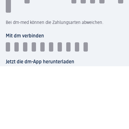
Bei dm-med können die Zahlungsarten abweichen.
Mit dm verbinden
Jetzt die dm-App herunterladen
Impressum dm
Datenschutz dm
Einwilligungsverwaltung
Nutzungsbedingungen
AGB dm
Vertrag widerrufen und Widerrufsbelehrung dm