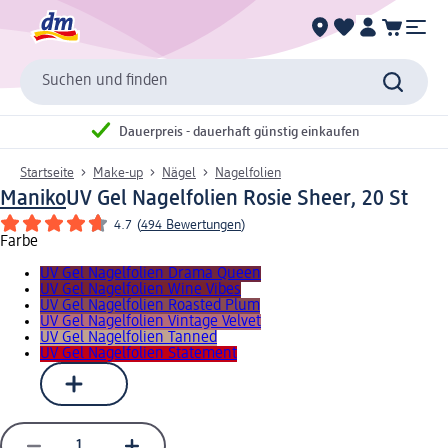
Suchen und finden
Dauerpreis - dauerhaft günstig einkaufen
Startseite
Make-up
Nägel
Nagelfolien
Maniko
UV Gel Nagelfolien Rosie Sheer, 20 St
4.7
(
494 Bewertungen
)
Farbe
UV Gel Nagelfolien Drama Queen
UV Gel Nagelfolien Wine Vibes
UV Gel Nagelfolien Roasted Plum
UV Gel Nagelfolien Vintage Velvet
UV Gel Nagelfolien Tanned
UV Gel Nagelfolien Statement