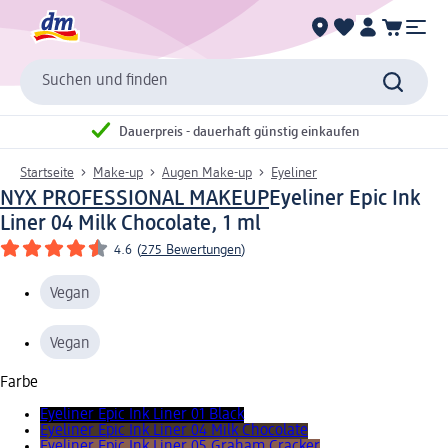
Suchen und finden
Dauerpreis - dauerhaft günstig einkaufen
Startseite
Make-up
Augen Make-up
Eyeliner
NYX PROFESSIONAL MAKEUP
Eyeliner Epic Ink
Liner 04 Milk Chocolate, 1 ml
4.6
(
275 Bewertungen
)
Vegan
Vegan
Farbe
Eyeliner Epic Ink Liner 01 Black
Eyeliner Epic Ink Liner 04 Milk Chocolate
Eyeliner Epic Ink Liner 05 Graham Cracker