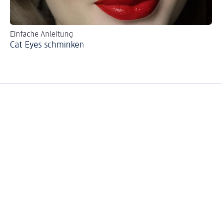
Einfache Anleitung
St
Cat Eyes schminken
Si