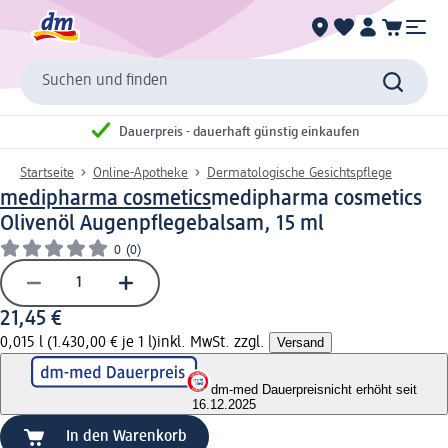
Suchen und finden
Dauerpreis - dauerhaft günstig einkaufen
Startseite
Online-Apotheke
Dermatologische Gesichtspflege
medipharma cosmetics
medipharma cosmetics
Olivenöl Augenpflegebalsam, 15 ml
0
(0)
21,45 €
0,015 l (1.430,00 € je 1 l)
inkl. MwSt. zzgl.
Versand
dm-med Dauerpreis
nicht erhöht seit
16.12.2025
In den Warenkorb