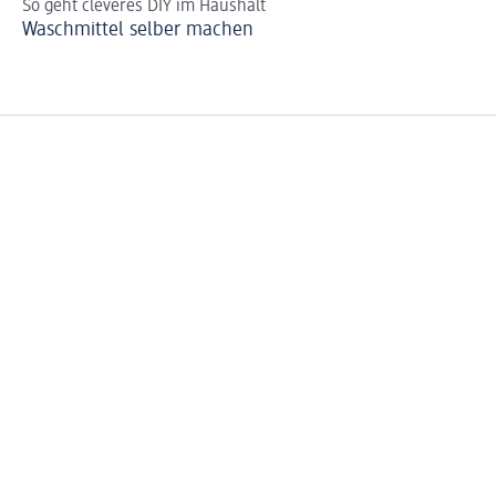
So geht cleveres DIY im Haushalt
Ti
Waschmittel selber machen
Am