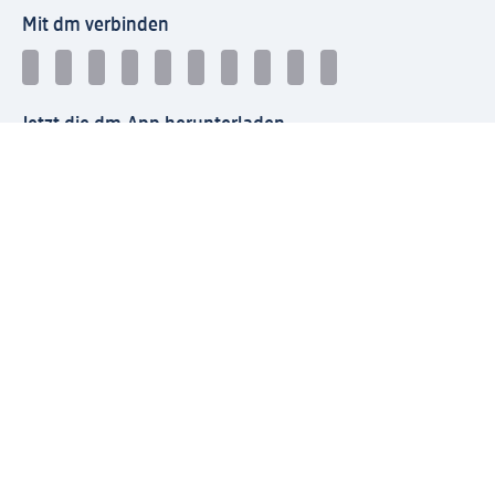
Mit dm verbinden
Jetzt die dm-App herunterladen
Impressum dm
Datenschutz dm
Einwilligungsverwaltung
Nutzungsbedingungen
AGB dm
Vertrag widerrufen und Widerrufsbelehrung dm
Streitschlichtung
Entsorgung und Rücknahme von Elektro-Altgeräten und
Batterien
Information zur Barrierefreiheit
Meldesystem