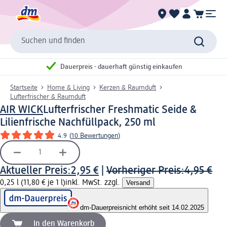
Suchen und finden
Dauerpreis - dauerhaft günstig einkaufen
Startseite
Home & Living
Kerzen & Raumduft
Lufterfrischer & Raumduft
AIR WICK
Lufterfrischer Freshmatic Seide &
Lilienfrische Nachfüllpack, 250 ml
4.9
(
10 Bewertungen
)
Aktueller Preis:
2,95 €
|
Vorheriger Preis:
4,95 €
0,25 l (11,80 € je 1 l)
inkl. MwSt. zzgl.
Versand
dm-Dauerpreis
nicht erhöht seit 14.02.2025
In den Warenkorb