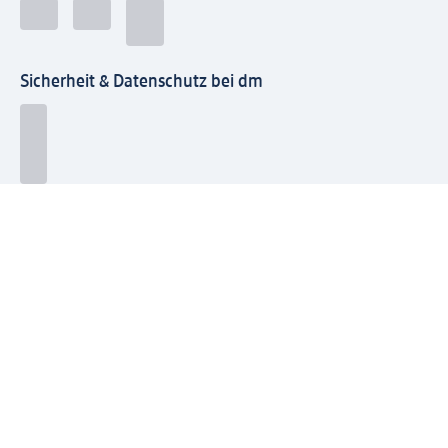
Sicherheit & Datenschutz bei dm
Zahlungsarten bei dm
Bei dm-med können die Zahlungsarten abweichen.
Mit dm verbinden