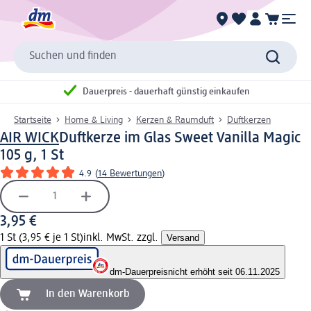
Suchen und finden
Dauerpreis - dauerhaft günstig einkaufen
Startseite
Home & Living
Kerzen & Raumduft
Duftkerzen
AIR WICK
Duftkerze im Glas Sweet Vanilla Magic
105 g, 1 St
4.9
(
14 Bewertungen
)
3,95 €
1 St (3,95 € je 1 St)
inkl. MwSt. zzgl.
Versand
dm-Dauerpreis
nicht erhöht seit 06.11.2025
In den Warenkorb