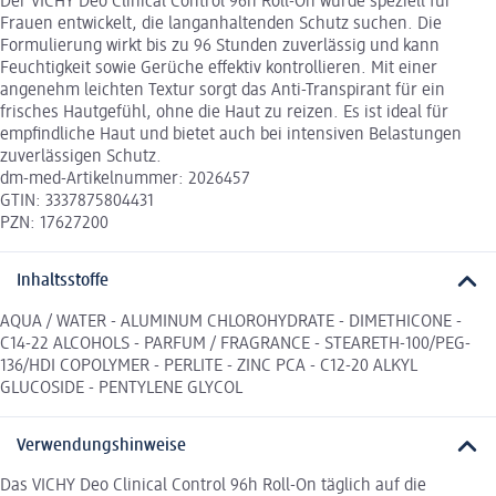
Der VICHY Deo Clinical Control 96h Roll-On wurde speziell für
Frauen entwickelt, die langanhaltenden Schutz suchen. Die
Formulierung wirkt bis zu 96 Stunden zuverlässig und kann
Feuchtigkeit sowie Gerüche effektiv kontrollieren. Mit einer
angenehm leichten Textur sorgt das Anti-Transpirant für ein
frisches Hautgefühl, ohne die Haut zu reizen. Es ist ideal für
empfindliche Haut und bietet auch bei intensiven Belastungen
zuverlässigen Schutz.
dm-med-Artikelnummer: 2026457
GTIN: 3337875804431
PZN: 17627200
Inhaltsstoffe
AQUA / WATER - ALUMINUM CHLOROHYDRATE - DIMETHICONE -
C14-22 ALCOHOLS - PARFUM / FRAGRANCE - STEARETH-100/PEG-
136/HDI COPOLYMER - PERLITE - ZINC PCA - C12-20 ALKYL
GLUCOSIDE - PENTYLENE GLYCOL
Verwendungshinweise
Das VICHY Deo Clinical Control 96h Roll-On täglich auf die