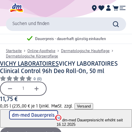
Suchen und finden
Dauerpreis - dauerhaft günstig einkaufen
Startseite
Online-Apotheke
Dermatologische Hautpflege
Dermatologische Körperpflege
VICHY LABORATOIRES
VICHY LABORATOIRES
Clinical Control 96h Deo Roll-On, 50 ml
0
(0)
11,75 €
0,05 l (235,00 € je 1 l)
inkl. MwSt. zzgl.
Versand
dm-med Dauerpreis
nicht erhöht seit
16.12.2025