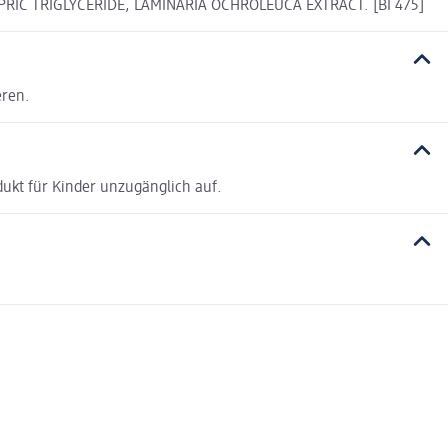
IC TRIGLYCERIDE, LAMINARIA OCHROLEUCA EXTRACT. [BI 475]
eren.
ukt für Kinder unzugänglich auf.