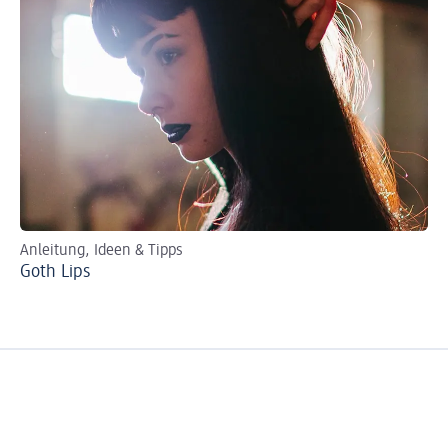
Anleitung, Ideen & Tipps
Per
Goth Lips
Ro