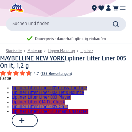
Suchen und finden
Dauerpreis - dauerhaft günstig einkaufen
Startseite
Make-up
Lippen Make-up
Lipliner
MAYBELLINE NEW YORK
Lipliner Lifter Liner 005
On It, 1,2 g
4.7
(
185 Bewertungen
)
Farbe
Lipliner Lifter Liner 001 Cross The Line
Lipliner Lifter Liner 002 Let's Bounce
Lipliner Lifter Liner 003 Player
Lipliner Lifter 014 Fit Check
Lipliner Lifter Liner 005 On It
Lipliner Lifter Liner 010 Main Character