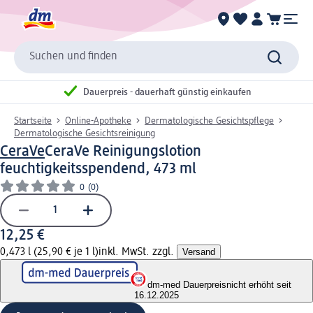
Suchen und finden
Dauerpreis - dauerhaft günstig einkaufen
Startseite
Online-Apotheke
Dermatologische Gesichtspflege
Dermatologische Gesichtsreinigung
CeraVe
CeraVe Reinigungslotion
feuchtigkeitsspendend, 473 ml
0
(0)
12,25 €
0,473 l (25,90 € je 1 l)
inkl. MwSt. zzgl.
Versand
dm-med Dauerpreis
nicht erhöht seit
16.12.2025