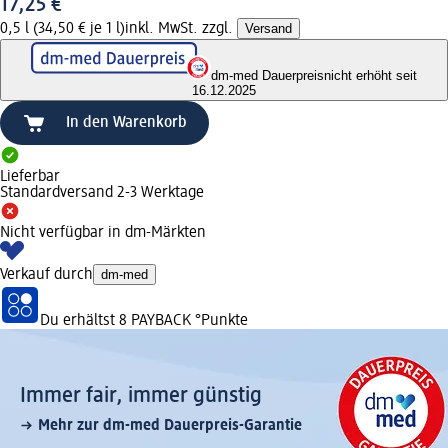
17,25 €
0,5 l (34,50 € je 1 l)
inkl. MwSt. zzgl.
Versand
dm-med Dauerpreis
nicht erhöht seit
16.12.2025
In den Warenkorb
Lieferbar
Standardversand 2-3 Werktage
Nicht verfügbar in dm-Märkten
Verkauf durch
dm-med
Du erhältst
8 PAYBACK
°Punkte
Immer fair,­ immer günstig
Mehr zur dm-med Dauerpreis-Garantie