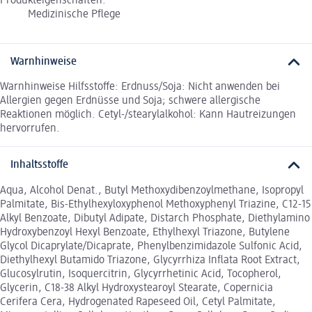
Produkteigenschaften:
Medizinische Pflege
Warnhinweise
Warnhinweise Hilfsstoffe: Erdnuss/Soja: Nicht anwenden bei
Allergien gegen Erdnüsse und Soja; schwere allergische
Reaktionen möglich. Cetyl-/stearylalkohol: Kann Hautreizungen
hervorrufen.
Inhaltsstoffe
Aqua, Alcohol Denat., Butyl Methoxydibenzoylmethane, Isopropyl
Palmitate, Bis-Ethylhexyloxyphenol Methoxyphenyl Triazine, C12-15
Alkyl Benzoate, Dibutyl Adipate, Distarch Phosphate, Diethylamino
Hydroxybenzoyl Hexyl Benzoate, Ethylhexyl Triazone, Butylene
Glycol Dicaprylate/Dicaprate, Phenylbenzimidazole Sulfonic Acid,
Diethylhexyl Butamido Triazone, Glycyrrhiza Inflata Root Extract,
Glucosylrutin, Isoquercitrin, Glycyrrhetinic Acid, Tocopherol,
Glycerin, C18-38 Alkyl Hydroxystearoyl Stearate, Copernicia
Cerifera Cera, Hydrogenated Rapeseed Oil, Cetyl Palmitate,