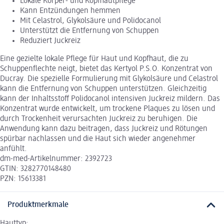
Lokale Körper- und Kopfhautpflege
Kann Entzündungen hemmen
Mit Celastrol, Glykolsäure und Polidocanol
Unterstützt die Entfernung von Schuppen
Reduziert Juckreiz
Eine gezielte lokale Pflege für Haut und Kopfhaut, die zu
Schuppenflechte neigt, bietet das Kertyol P.S.O. Konzentrat von
Ducray. Die spezielle Formulierung mit Glykolsäure und Celastrol
kann die Entfernung von Schuppen unterstützen. Gleichzeitig
kann der Inhaltsstoff Polidocanol intensiven Juckreiz mildern. Das
Konzentrat wurde entwickelt, um trockene Plaques zu lösen und
durch Trockenheit verursachten Juckreiz zu beruhigen. Die
Anwendung kann dazu beitragen, dass Juckreiz und Rötungen
spürbar nachlassen und die Haut sich wieder angenehmer
anfühlt.
dm-med-Artikelnummer: 2392723
GTIN: 3282770148480
PZN: 15613381
Produktmerkmale
Hauttyp: