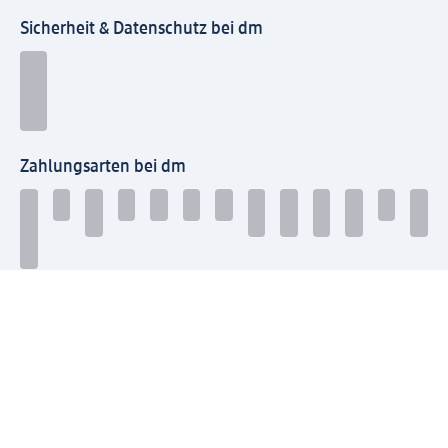
Sicherheit & Datenschutz bei dm
Zahlungsarten bei dm
Bei dm-med können die Zahlungsarten abweichen.
Mit dm verbinden
Jetzt die dm-App herunterladen