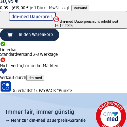
30,95 €
0,05 l (619,00 € je 1 l)
inkl. MwSt. zzgl.
Versand
dm-med Dauerpreis
nicht erhöht seit
16.12.2025
In den Warenkorb
Lieferbar
Standardversand 2-3 Werktage
Nicht verfügbar in dm-Märkten
Verkauf durch
dm-med
Du erhältst
15 PAYBACK
°Punkte
Immer fair,­ immer günstig
Mehr zur dm-med Dauerpreis-Garantie