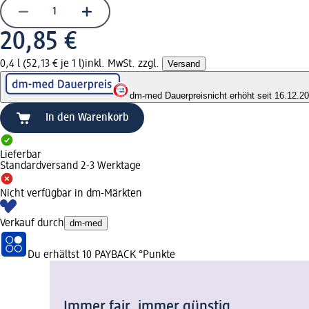
20,85 €
0,4 l (52,13 € je 1 l)
inkl. MwSt. zzgl.
Versand
dm-med Dauerpreis
nicht erhöht seit 16.12.2
In den Warenkorb
Lieferbar
Standardversand 2-3 Werktage
Nicht verfügbar in dm-Märkten
Verkauf durch
dm-med
Du erhältst
10 PAYBACK
°Punkte
Immer fair,­ immer günstig