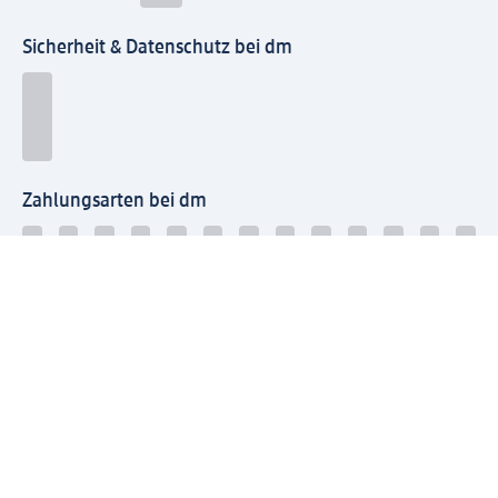
Sicherheit & Datenschutz bei dm
Zahlungsarten bei dm
Bei dm-med können die Zahlungsarten abweichen.
Mit dm verbinden