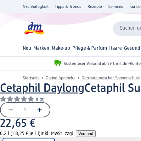
Nachhaltigkeit
Tipps & Trends
Rezepte
Services
Kunde
Suchen un
Neu
Marken
Make-up
Pflege & Parfum
Haare
Gesund
Kostenloser Versand ab 59 € mit dm-Konto
Startseite
Online-Apotheke
Dermatologischer Sonnenschutz
Cetaphil Daylong
Cetaphil S
0
(0)
22,65 €
0,2 l (113,25 € je 1 l)
inkl. MwSt. zzgl.
Versand