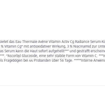
n bietet das Eau Thermale Avène Vitamin Activ Cg Radiance Serum-
,8 % Vitamin Cg* mit antioxidativer Wirkung, 3 % Niacinamid zur Un
Das Serum kann die Haut sofort aufgehellt*** und gestrafft erschein
**. *Ascorbyl Glucoside, eine sehr stabile Form von Vitamin C. **
els Fragebögen bei 44 Probanden über 56 Tage. *****Interne Anwe