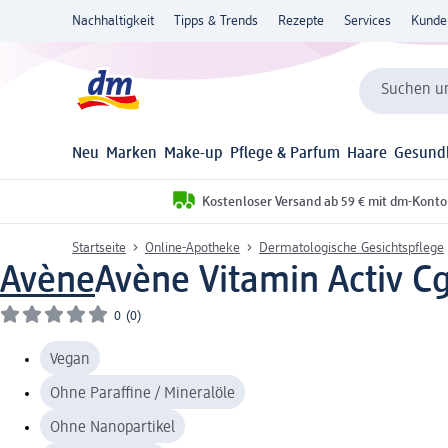
Nachhaltigkeit
Tipps & Trends
Rezepte
Services
Kunde
Suchen un
Neu
Marken
Make-up
Pflege & Parfum
Haare
Gesund
Kostenloser Versand ab 59 € mit dm-Konto
Startseite
Online-Apotheke
Dermatologische Gesichtspflege
Avène
Avène Vitamin Activ C
0
(0)
Vegan
Ohne Paraffine / Mineralöle
Ohne Nanopartikel