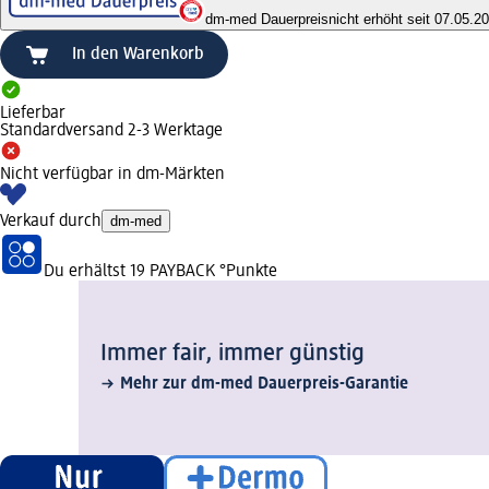
dm-med Dauerpreis
nicht erhöht seit 07.05.2
In den Warenkorb
Lieferbar
Standardversand 2-3 Werktage
Nicht verfügbar in dm-Märkten
Verkauf durch
dm-med
Du erhältst
19 PAYBACK
°Punkte
Immer fair,­ immer günstig
Mehr zur dm-med Dauerpreis-Garantie