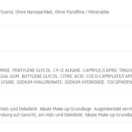
uorid, Ohne Nanopartikel, Ohne Paraffine / Mineralöle
MIDE. PENTYLENE GLYCOL. C9-12 ALKANE. CAPRYLIC/CAPRIC TRIG
EGAL GUM. BUTYLENE GLYCOL. CITRIC ACID. COCO-CAPRYLATE/CAP
 LYSINE. SODIUM HYALURONATE. SODIUM HYDROXIDE. TOCOPHERYL
als und Dekolleté. Ideale Make-up Grundlage. Augenkontakt ver
ng auf Gesicht, am Hals und Dekolleté. Ideale Make-up Grundla