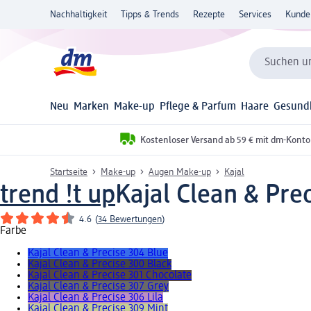
Nachhaltigkeit
Tipps & Trends
Rezepte
Services
Kunde
Suchen un
Neu
Marken
Make-up
Pflege & Parfum
Haare
Gesund
Kostenloser Versand ab 59 € mit dm-Konto
Startseite
Make-up
Augen Make-up
Kajal
trend !t up
Kajal Clean & Prec
4.6
(
34 Bewertungen
)
Farbe
Kajal Clean & Precise 304 Blue
Kajal Clean & Precise 300 Black
Kajal Clean & Precise 301 Chocolate
Kajal Clean & Precise 307 Grey
Kajal Clean & Precise 306 Lila
Kajal Clean & Precise 309 Mint