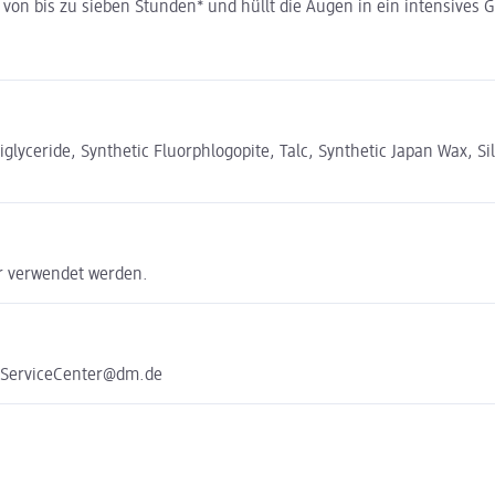
t von bis zu sieben Stunden* und hüllt die Augen in ein intensives
riglyceride, Synthetic Fluorphlogopite, Talc, Synthetic Japan Wax, S
er verwendet werden.
e ServiceCenter@dm.de