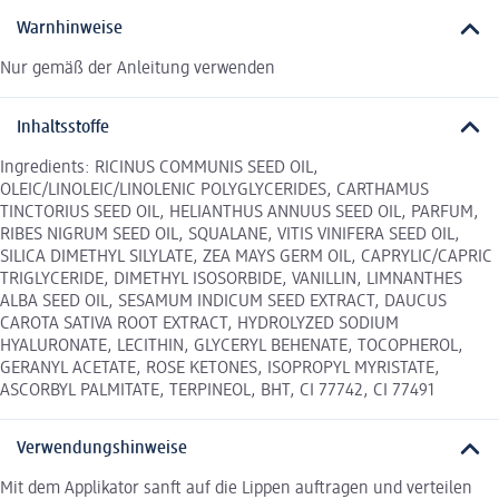
Warnhinweise
Nur gemäß der Anleitung verwenden
Inhaltsstoffe
Ingredients: RICINUS COMMUNIS SEED OIL,
OLEIC/LINOLEIC/LINOLENIC POLYGLYCERIDES, CARTHAMUS
TINCTORIUS SEED OIL, HELIANTHUS ANNUUS SEED OIL, PARFUM,
RIBES NIGRUM SEED OIL, SQUALANE, VITIS VINIFERA SEED OIL,
SILICA DIMETHYL SILYLATE, ZEA MAYS GERM OIL, CAPRYLIC/CAPRIC
TRIGLYCERIDE, DIMETHYL ISOSORBIDE, VANILLIN, LIMNANTHES
ALBA SEED OIL, SESAMUM INDICUM SEED EXTRACT, DAUCUS
CAROTA SATIVA ROOT EXTRACT, HYDROLYZED SODIUM
HYALURONATE, LECITHIN, GLYCERYL BEHENATE, TOCOPHEROL,
GERANYL ACETATE, ROSE KETONES, ISOPROPYL MYRISTATE,
ASCORBYL PALMITATE, TERPINEOL, BHT, CI 77742, CI 77491
Verwendungshinweise
Mit dem Applikator sanft auf die Lippen auftragen und verteilen