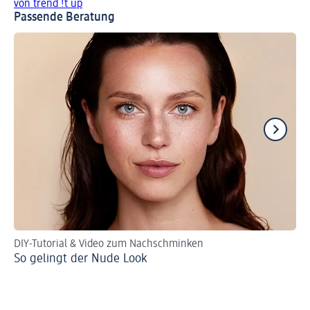
von trend !t up
Passende Beratung
DIY-Tutorial & Video zum Nachschminken
Per
So gelingt der Nude Look
Ro