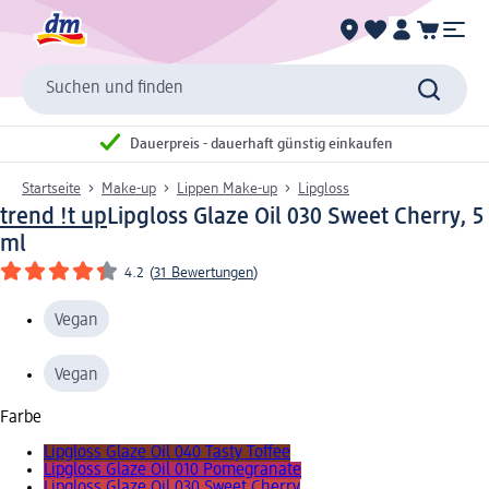
Suchen und finden
Dauerpreis - dauerhaft günstig einkaufen
Startseite
Make-up
Lippen Make-up
Lipgloss
trend !t up
Lipgloss Glaze Oil 030 Sweet Cherry, 5
ml
4.2
(
31 Bewertungen
)
Vegan
Vegan
Farbe
Lipgloss Glaze Oil 040 Tasty Toffee
Lipgloss Glaze Oil 010 Pomegranate
Lipgloss Glaze Oil 030 Sweet Cherry