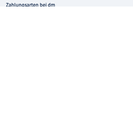
Zahlungsarten bei dm
Bei dm-med können die Zahlungsarten abweichen.
Mit dm verbinden
Jetzt die dm-App herunterladen
Impressum dm
Datenschutz dm