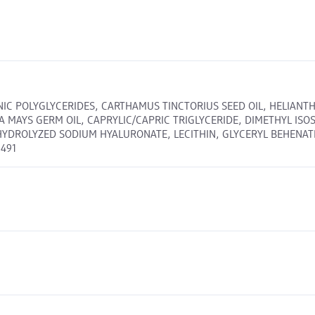
LENIC POLYGLYCERIDES, CARTHAMUS TINCTORIUS SEED OIL, HELIANT
 ZEA MAYS GERM OIL, CAPRYLIC/CAPRIC TRIGLYCERIDE, DIMETHYL IS
HYDROLYZED SODIUM HYALURONATE, LECITHIN, GLYCERYL BEHENAT
7491