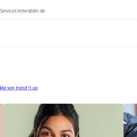
e ServiceCenter@dm.de
te von trend !t up