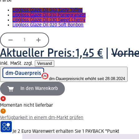
Farbe
Lipgloss Glaze Oil 040 Tasty Toffee
Lipgloss Glaze Oil 010 Pomegranate
Lipgloss Glaze Oil 030 Sweet Cherry
Lipgloss Glaze Oil 020 Soft Bonbon
Aktueller Preis:
1,45 €
|
Vorhe
inkl. MwSt. zzgl.
Versand
dm-Dauerpreis
nicht erhöht seit 28.08.2024
In den Warenkorb
Momentan nicht lieferbar
Verfügbarkeit in einem dm-Markt prüfen
Je 2 Euro Warenwert erhalten Sie 1 PAYBACK °Punkt