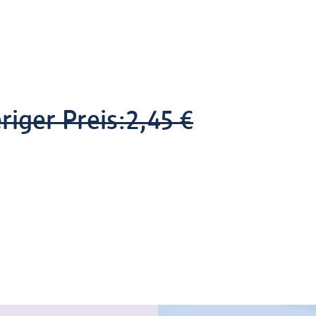
riger Preis:
2,45 €