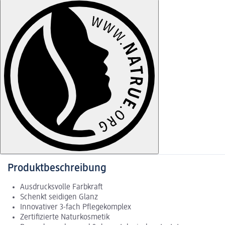
Produktbeschreibung
Ausdrucksvolle Farbkraft
Schenkt seidigen Glanz
Innovativer 3-fach Pflegekomplex
Zertifizierte Naturkosmetik