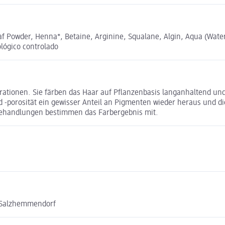
af Powder, Henna*, Betaine, Arginine, Squalane, Algin, Aqua (Water)
ológico controlado
ionen. Sie färben das Haar auf Pflanzenbasis langanhaltend und l
 -porosität ein gewisser Anteil an Pigmenten wieder heraus und di
 Behandlungen bestimmen das Farbergebnis mit.
0 Salzhemmendorf