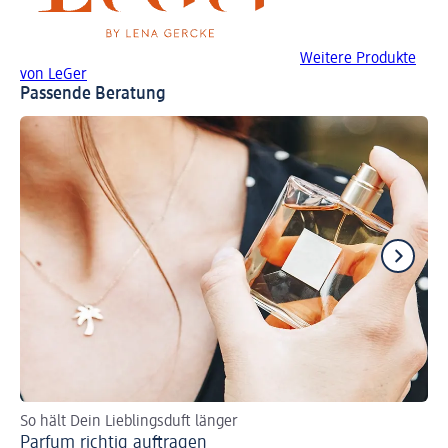
Weitere Produkte
von LeGer
Passende Beratung
So hält Dein Lieblingsduft länger
Wir
Parfum richtig auftragen
Li